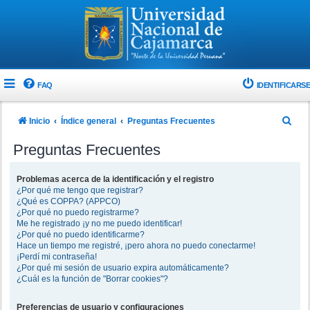
FAQ
IDENTIFICARSE
B
Inicio
Índice general
Preguntas Frecuentes
u
Preguntas Frecuentes
s
c
Problemas acerca de la identificación y el registro
¿Por qué me tengo que registrar?
a
¿Qué es COPPA? (APPCO)
r
¿Por qué no puedo registrarme?
Me he registrado ¡y no me puedo identificar!
¿Por qué no puedo identificarme?
Hace un tiempo me registré, ¡pero ahora no puedo conectarme!
¡Perdí mi contraseña!
¿Por qué mi sesión de usuario expira automáticamente?
¿Cuál es la función de "Borrar cookies"?
Preferencias de usuario y configuraciones