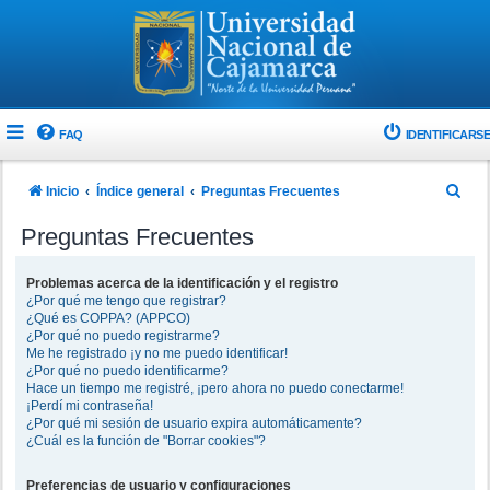
FAQ
IDENTIFICARSE
B
Inicio
Índice general
Preguntas Frecuentes
u
Preguntas Frecuentes
s
c
Problemas acerca de la identificación y el registro
¿Por qué me tengo que registrar?
a
¿Qué es COPPA? (APPCO)
r
¿Por qué no puedo registrarme?
Me he registrado ¡y no me puedo identificar!
¿Por qué no puedo identificarme?
Hace un tiempo me registré, ¡pero ahora no puedo conectarme!
¡Perdí mi contraseña!
¿Por qué mi sesión de usuario expira automáticamente?
¿Cuál es la función de "Borrar cookies"?
Preferencias de usuario y configuraciones