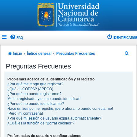
FAQ
IDENTIFICARSE
B
Inicio
Índice general
Preguntas Frecuentes
u
Preguntas Frecuentes
s
c
Problemas acerca de la identificación y el registro
¿Por qué me tengo que registrar?
a
¿Qué es COPPA? (APPCO)
r
¿Por qué no puedo registrarme?
Me he registrado ¡y no me puedo identificar!
¿Por qué no puedo identificarme?
Hace un tiempo me registré, ¡pero ahora no puedo conectarme!
¡Perdí mi contraseña!
¿Por qué mi sesión de usuario expira automáticamente?
¿Cuál es la función de "Borrar cookies"?
Preferencias de usuario y configuraciones