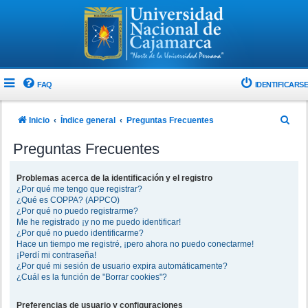
FAQ
IDENTIFICARSE
B
Inicio
Índice general
Preguntas Frecuentes
u
Preguntas Frecuentes
s
c
Problemas acerca de la identificación y el registro
¿Por qué me tengo que registrar?
a
¿Qué es COPPA? (APPCO)
r
¿Por qué no puedo registrarme?
Me he registrado ¡y no me puedo identificar!
¿Por qué no puedo identificarme?
Hace un tiempo me registré, ¡pero ahora no puedo conectarme!
¡Perdí mi contraseña!
¿Por qué mi sesión de usuario expira automáticamente?
¿Cuál es la función de "Borrar cookies"?
Preferencias de usuario y configuraciones