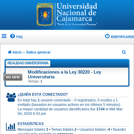
FAQ
IDENTIFICARSE
B
Inicio
Índice general
u
REALIDAD UNIVERSITARIA
s
Modificaciones a la Ley 30220 - Ley
c
Universitaria
Temas:
1
a
r
¿QUIÉN ESTÁ CONECTADO?
En total hay
1
usuario conectado :: 0 registrados, 0 ocultos y 1
invitado (basados en usuarios activos en los últimos 5 minutos)
La mayor cantidad de usuarios identificados fue
1744
el Mié Mar
04, 2026 6:43 pm
ESTADÍSTICAS
Mensajes totales
3
• Temas totales
2
• Usuarios totales
-4
• Nuestro