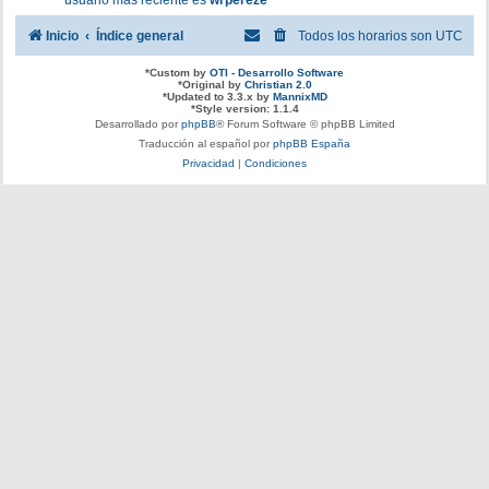
usuario más reciente es
wrpereze
Inicio
Índice general
Todos los horarios son
UTC
*
Custom by
OTI - Desarrollo Software
*
Original by
Christian 2.0
*
Updated to 3.3.x by
MannixMD
*
Style version: 1.1.4
Desarrollado por
phpBB
® Forum Software © phpBB Limited
Traducción al español por
phpBB España
Privacidad
|
Condiciones