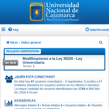
FAQ
IDENTIFICARSE
B
Inicio
Índice general
u
REALIDAD UNIVERSITARIA
s
Modificaciones a la Ley 30220 - Ley
c
Universitaria
Temas:
1
a
r
¿QUIÉN ESTÁ CONECTADO?
En total hay
47
usuarios conectados :: 0 registrados, 0 ocultos y 47
invitados (basados en usuarios activos en los últimos 5 minutos)
La mayor cantidad de usuarios identificados fue
1744
el Mié Mar
04, 2026 6:43 pm
ESTADÍSTICAS
Mensajes totales
3
• Temas totales
2
• Usuarios totales
-4
• Nuestro