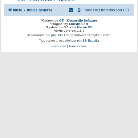
usuario más reciente es
wrpereze
Inicio
Índice general
Todos los horarios son
UTC
*
Custom by
OTI - Desarrollo Software
*
Original by
Christian 2.0
*
Updated to 3.3.x by
MannixMD
*
Style version: 1.1.4
Desarrollado por
phpBB
® Forum Software © phpBB Limited
Traducción al español por
phpBB España
Privacidad
|
Condiciones