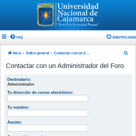
FAQ
IDENTIFICARSE
B
Inicio
Índice general
Contactar con un Administrador del Foro
u
Contactar con un Administrador del Foro
s
c
Destinatario:
Administrador
a
Tu dirección de correo electrónico:
r
Tu nombre:
Asunto: