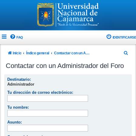
FAQ
IDENTIFICARSE
B
Inicio
Índice general
Contactar con un Administrador del Foro
u
Contactar con un Administrador del Foro
s
c
Destinatario:
Administrador
a
Tu dirección de correo electrónico:
r
Tu nombre:
Asunto: