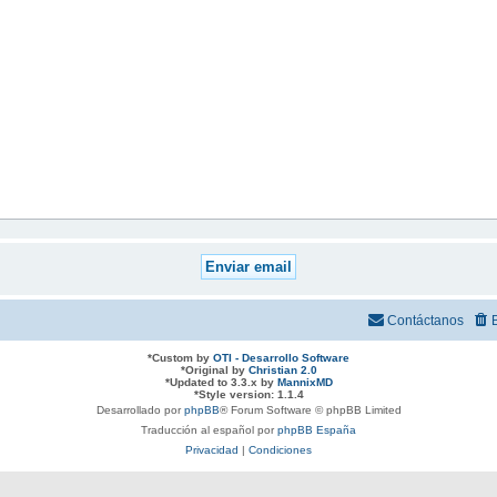
Contáctanos
*
Custom by
OTI - Desarrollo Software
*
Original by
Christian 2.0
*
Updated to 3.3.x by
MannixMD
*
Style version: 1.1.4
Desarrollado por
phpBB
® Forum Software © phpBB Limited
Traducción al español por
phpBB España
Privacidad
|
Condiciones