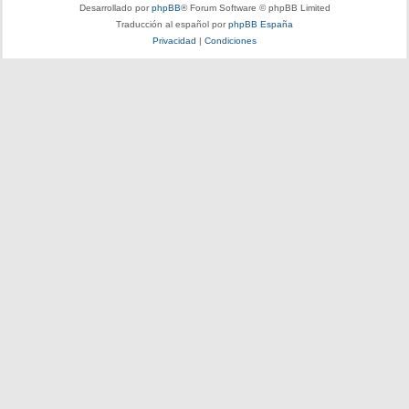
Desarrollado por
phpBB
® Forum Software © phpBB Limited
Traducción al español por
phpBB España
Privacidad
|
Condiciones