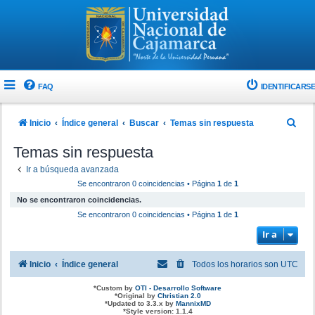
FAQ
IDENTIFICARSE
B
Inicio
Índice general
Buscar
Temas sin respuesta
u
Temas sin respuesta
s
Ir a búsqueda avanzada
c
Se encontraron 0 coincidencias • Página
1
de
1
a
No se encontraron coincidencias.
r
Se encontraron 0 coincidencias • Página
1
de
1
Ir a
Inicio
Índice general
Todos los horarios son
UTC
*
Custom by
OTI - Desarrollo Software
*
Original by
Christian 2.0
*
Updated to 3.3.x by
MannixMD
*
Style version: 1.1.4