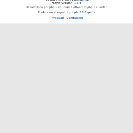
*
Style version: 1.1.4
Desarrollado por
phpBB
® Forum Software © phpBB Limited
Traducción al español por
phpBB España
Privacidad
|
Condiciones