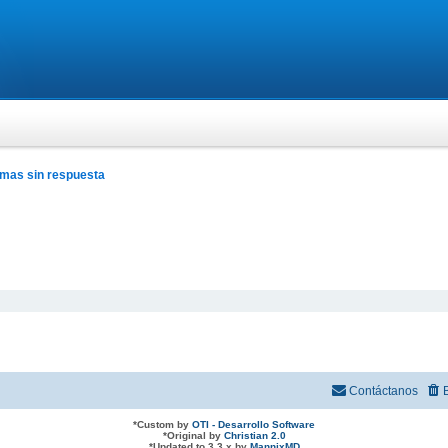
mas sin respuesta
Contáctanos
*
Custom by
OTI - Desarrollo Software
*
Original by
Christian 2.0
*
Updated to 3.3.x by
MannixMD