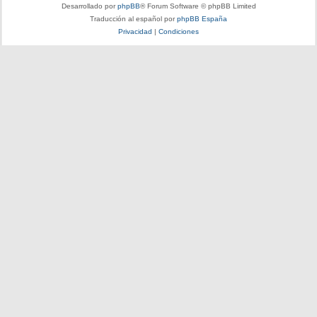
Desarrollado por
phpBB
® Forum Software © phpBB Limited
Traducción al español por
phpBB España
Privacidad
|
Condiciones