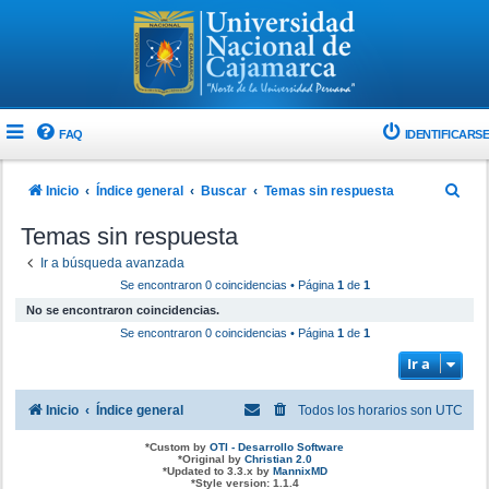
FAQ
IDENTIFICARSE
B
Inicio
Índice general
Buscar
Temas sin respuesta
u
Temas sin respuesta
s
Ir a búsqueda avanzada
c
Se encontraron 0 coincidencias • Página
1
de
1
a
No se encontraron coincidencias.
r
Se encontraron 0 coincidencias • Página
1
de
1
Ir a
Inicio
Índice general
Todos los horarios son
UTC
*
Custom by
OTI - Desarrollo Software
*
Original by
Christian 2.0
*
Updated to 3.3.x by
MannixMD
*
Style version: 1.1.4