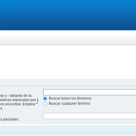
rar y
-
delante de la
Buscar todos los términos
 palabras separadas por
|
Buscar cualquier término
iere encontrar. Emplea
*
s.
 parciales.