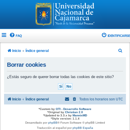
FAQ
IDENTIFICARSE
B
Inicio
Índice general
u
Borrar cookies
s
c
¿Estás seguro de querer borrar todas las cookies de este sitio?
a
r
Inicio
Índice general
Todos los horarios son
UTC
*
Custom by
OTI - Desarrollo Software
*
Original by
Christian 2.0
*
Updated to 3.3.x by
MannixMD
*
Style version: 1.1.4
Desarrollado por
phpBB
® Forum Software © phpBB Limited
Traducción al español por
phpBB España