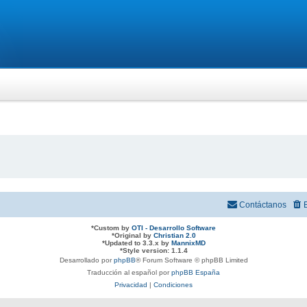
Contáctanos
*
Custom by
OTI - Desarrollo Software
*
Original by
Christian 2.0
*
Updated to 3.3.x by
MannixMD
*
Style version: 1.1.4
Desarrollado por
phpBB
® Forum Software © phpBB Limited
Traducción al español por
phpBB España
Privacidad
|
Condiciones