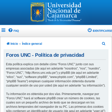
FAQ
IDENTIFICARSE
B
Inicio
Índice general
u
Foros UNC - Política de privacidad
s
c
Esta política explica con detalle cómo “Foros UNC” junto con sus
empresas asociadas (de aquí en adelante “nosotros”, “nos”, “nuestro”,
a
“Foros UNC”, “http://foros.unc.edu.pe”) y phpBB (de aquí en adelante
r
“ellos”, “sus”, “software phpBB”, “www.phpbb.com”, “phpBB Limited”,
“phpBB Teams”) emplean cualquier información obtenida durante
cualquier sesión de uso por usted (de aquí en adelante “su información”).
Tu información es obtenida por dos vías. Primeramente, navegar por
“Foros UNC” hará al software phpBB crear un número de cookies, las
cuales son un pequeño archivo de texto que se descargan en los
archivos temporales del navegador de su PC. Las primeras dos cookies
sólo contienen un identificador de usuario (de aquí en adelante “user-id”)