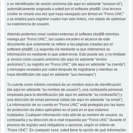
y un identificador de sesión anónima (de aquí en adelante “session-id”),
automáticamente asignada a usted por el software phpBB. Una tercera
cookie se creará una vez que haya navegado por temas en “Foros UNC”
y se emplea para registrar cuales han sido leídos, con objeto de optimizar
su experiencia de usuario.
Además podemos crear cookies externas al software phpBB mientras
navega por “Foros UNC”, las cuales exceden el alcance de este
documento que solamente se refiere a las páginas creadas por el
software phpBB. La segunda vía mediante la que obtenemos su
información es mediante lo que usted envía. Esto puede ser, y no limitado
a: envíos como usuario anónimo (de aquí en adelante “envíos
anónimos”), su registro en “Foros UNC” (de aquí en adelante “su cuenta”)
y mensajes enviados por usted después de registrarse y mientras se
haya identificado (de aquí en adelante “sus mensajes”).
Tu cuenta como mínimo constará de un nombre único de identificación
(de aquí en adelante “su nombre de usuario”), una contraseña personal
empleada para la identificación (de aquí en adelante “su contraseña”) y
una dirección de email personal válida (de aquí en adelante “su email”).
La información de su cuenta en “Foros UNC” está protegida por las leyes
de protección de datos aplicables en el país en el que estamos
instalados. Cualquier información más allá de su nombre de usuario, su
contraseña y su dirección de e-mail requerida por “Foros UNC” durante el
proceso de registro será obligatoria u opcional, según el criterio de
“Foros UNC”. En cualquier caso, usted tiene la opción de qué información