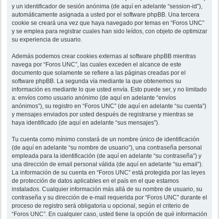
y un identificador de sesión anónima (de aquí en adelante “session-id”),
automáticamente asignada a usted por el software phpBB. Una tercera
cookie se creará una vez que haya navegado por temas en “Foros UNC”
y se emplea para registrar cuales han sido leídos, con objeto de optimizar
su experiencia de usuario.
Además podemos crear cookies externas al software phpBB mientras
navega por “Foros UNC”, las cuales exceden el alcance de este
documento que solamente se refiere a las páginas creadas por el
software phpBB. La segunda vía mediante la que obtenemos su
información es mediante lo que usted envía. Esto puede ser, y no limitado
a: envíos como usuario anónimo (de aquí en adelante “envíos
anónimos”), su registro en “Foros UNC” (de aquí en adelante “su cuenta”)
y mensajes enviados por usted después de registrarse y mientras se
haya identificado (de aquí en adelante “sus mensajes”).
Tu cuenta como mínimo constará de un nombre único de identificación
(de aquí en adelante “su nombre de usuario”), una contraseña personal
empleada para la identificación (de aquí en adelante “su contraseña”) y
una dirección de email personal válida (de aquí en adelante “su email”).
La información de su cuenta en “Foros UNC” está protegida por las leyes
de protección de datos aplicables en el país en el que estamos
instalados. Cualquier información más allá de su nombre de usuario, su
contraseña y su dirección de e-mail requerida por “Foros UNC” durante el
proceso de registro será obligatoria u opcional, según el criterio de
“Foros UNC”. En cualquier caso, usted tiene la opción de qué información