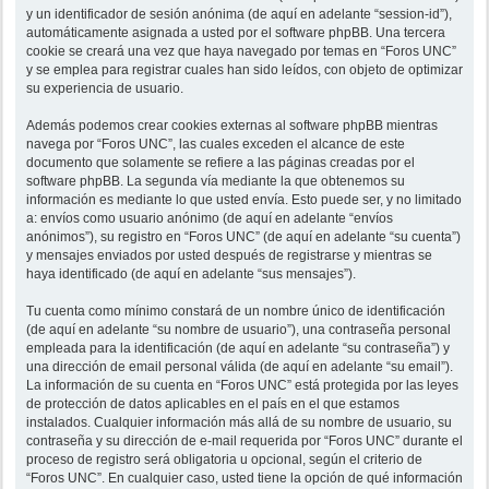
y un identificador de sesión anónima (de aquí en adelante “session-id”),
automáticamente asignada a usted por el software phpBB. Una tercera
cookie se creará una vez que haya navegado por temas en “Foros UNC”
y se emplea para registrar cuales han sido leídos, con objeto de optimizar
su experiencia de usuario.
Además podemos crear cookies externas al software phpBB mientras
navega por “Foros UNC”, las cuales exceden el alcance de este
documento que solamente se refiere a las páginas creadas por el
software phpBB. La segunda vía mediante la que obtenemos su
información es mediante lo que usted envía. Esto puede ser, y no limitado
a: envíos como usuario anónimo (de aquí en adelante “envíos
anónimos”), su registro en “Foros UNC” (de aquí en adelante “su cuenta”)
y mensajes enviados por usted después de registrarse y mientras se
haya identificado (de aquí en adelante “sus mensajes”).
Tu cuenta como mínimo constará de un nombre único de identificación
(de aquí en adelante “su nombre de usuario”), una contraseña personal
empleada para la identificación (de aquí en adelante “su contraseña”) y
una dirección de email personal válida (de aquí en adelante “su email”).
La información de su cuenta en “Foros UNC” está protegida por las leyes
de protección de datos aplicables en el país en el que estamos
instalados. Cualquier información más allá de su nombre de usuario, su
contraseña y su dirección de e-mail requerida por “Foros UNC” durante el
proceso de registro será obligatoria u opcional, según el criterio de
“Foros UNC”. En cualquier caso, usted tiene la opción de qué información