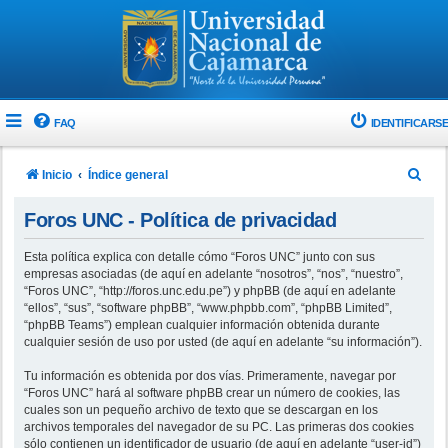
FAQ
IDENTIFICARSE
B
Inicio
Índice general
u
Foros UNC - Política de privacidad
s
c
Esta política explica con detalle cómo “Foros UNC” junto con sus
empresas asociadas (de aquí en adelante “nosotros”, “nos”, “nuestro”,
a
“Foros UNC”, “http://foros.unc.edu.pe”) y phpBB (de aquí en adelante
r
“ellos”, “sus”, “software phpBB”, “www.phpbb.com”, “phpBB Limited”,
“phpBB Teams”) emplean cualquier información obtenida durante
cualquier sesión de uso por usted (de aquí en adelante “su información”).
Tu información es obtenida por dos vías. Primeramente, navegar por
“Foros UNC” hará al software phpBB crear un número de cookies, las
cuales son un pequeño archivo de texto que se descargan en los
archivos temporales del navegador de su PC. Las primeras dos cookies
sólo contienen un identificador de usuario (de aquí en adelante “user-id”)