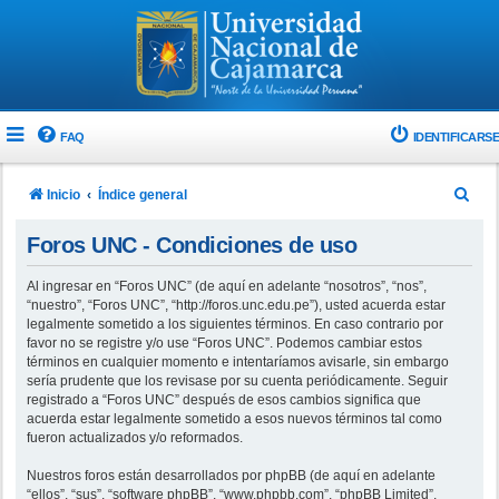
FAQ
IDENTIFICARSE
B
Inicio
Índice general
u
Foros UNC - Condiciones de uso
s
c
Al ingresar en “Foros UNC” (de aquí en adelante “nosotros”, “nos”,
“nuestro”, “Foros UNC”, “http://foros.unc.edu.pe”), usted acuerda estar
a
legalmente sometido a los siguientes términos. En caso contrario por
r
favor no se registre y/o use “Foros UNC”. Podemos cambiar estos
términos en cualquier momento e intentaríamos avisarle, sin embargo
sería prudente que los revisase por su cuenta periódicamente. Seguir
registrado a “Foros UNC” después de esos cambios significa que
acuerda estar legalmente sometido a esos nuevos términos tal como
fueron actualizados y/o reformados.
Nuestros foros están desarrollados por phpBB (de aquí en adelante
“ellos”, “sus”, “software phpBB”, “www.phpbb.com”, “phpBB Limited”,