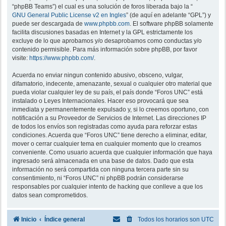
“phpBB Teams”) el cual es una solución de foros liberada bajo la “
GNU General Public License v2 en Ingles
” (de aquí en adelante “GPL”) y
puede ser descargada de
www.phpbb.com
. El software phpBB solamente
facilita discusiones basadas en Internet y la GPL estrictamente los
excluye de lo que aprobamos y/o desaprobamos como conductas y/o
contenido permisible. Para más información sobre phpBB, por favor
visite:
https://www.phpbb.com/
.
Acuerda no enviar ningun contenido abusivo, obsceno, vulgar,
difamatorio, indecente, amenazante, sexual o cualquier otro material que
pueda violar cualquier ley de su país, el país donde “Foros UNC” está
instalado o Leyes Internacionales. Hacer eso provocará que sea
inmediata y permanentemente expulsado y, si lo creemos oportuno, con
notificación a su Proveedor de Servicios de Internet. Las direcciones IP
de todos los envíos son registradas como ayuda para reforzar estas
condiciones. Acuerda que “Foros UNC” tiene derecho a eliminar, editar,
mover o cerrar cualquier tema en cualquier momento que lo creamos
conveniente. Como usuario acuerda que cualquier información que haya
ingresado será almacenada en una base de datos. Dado que esta
información no será compartida con ninguna tercera parte sin su
consentimiento, ni “Foros UNC” ni phpBB podrán considerarse
responsables por cualquier intento de hacking que conlleve a que los
datos sean comprometidos.
Inicio
Índice general
Todos los horarios son
UTC