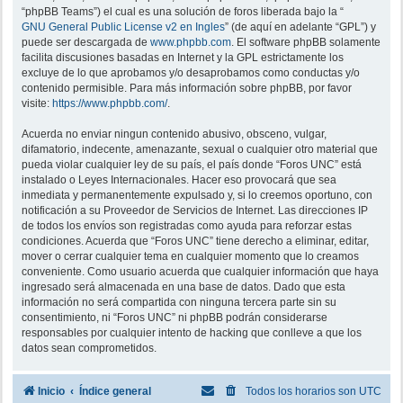
“phpBB Teams”) el cual es una solución de foros liberada bajo la “
GNU General Public License v2 en Ingles
” (de aquí en adelante “GPL”) y
puede ser descargada de
www.phpbb.com
. El software phpBB solamente
facilita discusiones basadas en Internet y la GPL estrictamente los
excluye de lo que aprobamos y/o desaprobamos como conductas y/o
contenido permisible. Para más información sobre phpBB, por favor
visite:
https://www.phpbb.com/
.
Acuerda no enviar ningun contenido abusivo, obsceno, vulgar,
difamatorio, indecente, amenazante, sexual o cualquier otro material que
pueda violar cualquier ley de su país, el país donde “Foros UNC” está
instalado o Leyes Internacionales. Hacer eso provocará que sea
inmediata y permanentemente expulsado y, si lo creemos oportuno, con
notificación a su Proveedor de Servicios de Internet. Las direcciones IP
de todos los envíos son registradas como ayuda para reforzar estas
condiciones. Acuerda que “Foros UNC” tiene derecho a eliminar, editar,
mover o cerrar cualquier tema en cualquier momento que lo creamos
conveniente. Como usuario acuerda que cualquier información que haya
ingresado será almacenada en una base de datos. Dado que esta
información no será compartida con ninguna tercera parte sin su
consentimiento, ni “Foros UNC” ni phpBB podrán considerarse
responsables por cualquier intento de hacking que conlleve a que los
datos sean comprometidos.
Inicio
Índice general
Todos los horarios son
UTC