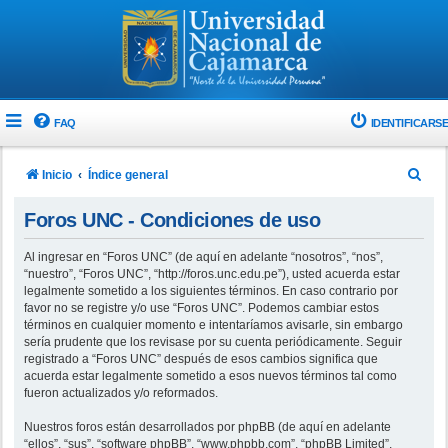
FAQ
IDENTIFICARSE
B
Inicio
Índice general
u
Foros UNC - Condiciones de uso
s
c
Al ingresar en “Foros UNC” (de aquí en adelante “nosotros”, “nos”,
“nuestro”, “Foros UNC”, “http://foros.unc.edu.pe”), usted acuerda estar
a
legalmente sometido a los siguientes términos. En caso contrario por
r
favor no se registre y/o use “Foros UNC”. Podemos cambiar estos
términos en cualquier momento e intentaríamos avisarle, sin embargo
sería prudente que los revisase por su cuenta periódicamente. Seguir
registrado a “Foros UNC” después de esos cambios significa que
acuerda estar legalmente sometido a esos nuevos términos tal como
fueron actualizados y/o reformados.
Nuestros foros están desarrollados por phpBB (de aquí en adelante
“ellos”, “sus”, “software phpBB”, “www.phpbb.com”, “phpBB Limited”,