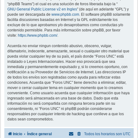
“phpBB Teams”) el cual es una solución de foros liberada bajo la “
GNU General Public License v2 en Ingles
” (de aquí en adelante “GPL”) y
puede ser descargada de
www.phpbb.com
. El software phpBB solamente
facilita discusiones basadas en Internet y la GPL estrictamente los
excluye de lo que aprobamos y/o desaprobamos como conductas y/o
contenido permisible. Para más información sobre phpBB, por favor
visite:
https://www.phpbb.com/
.
Acuerda no enviar ningun contenido abusivo, obsceno, vulgar,
difamatorio, indecente, amenazante, sexual o cualquier otro material que
pueda violar cualquier ley de su país, el país donde “Foros UNC” está
instalado o Leyes Internacionales. Hacer eso provocará que sea
inmediata y permanentemente expulsado y, si lo creemos oportuno, con
notificación a su Proveedor de Servicios de Internet. Las direcciones IP
de todos los envíos son registradas como ayuda para reforzar estas
condiciones. Acuerda que “Foros UNC” tiene derecho a eliminar, editar,
mover o cerrar cualquier tema en cualquier momento que lo creamos
conveniente. Como usuario acuerda que cualquier información que haya
ingresado será almacenada en una base de datos. Dado que esta
información no será compartida con ninguna tercera parte sin su
consentimiento, ni “Foros UNC” ni phpBB podrán considerarse
responsables por cualquier intento de hacking que conlleve a que los
datos sean comprometidos.
Inicio
Índice general
Todos los horarios son
UTC