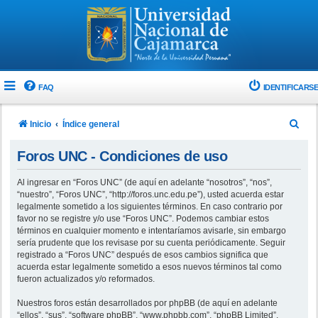
FAQ
IDENTIFICARSE
B
Inicio
Índice general
u
Foros UNC - Condiciones de uso
s
c
Al ingresar en “Foros UNC” (de aquí en adelante “nosotros”, “nos”,
“nuestro”, “Foros UNC”, “http://foros.unc.edu.pe”), usted acuerda estar
a
legalmente sometido a los siguientes términos. En caso contrario por
r
favor no se registre y/o use “Foros UNC”. Podemos cambiar estos
términos en cualquier momento e intentaríamos avisarle, sin embargo
sería prudente que los revisase por su cuenta periódicamente. Seguir
registrado a “Foros UNC” después de esos cambios significa que
acuerda estar legalmente sometido a esos nuevos términos tal como
fueron actualizados y/o reformados.
Nuestros foros están desarrollados por phpBB (de aquí en adelante
“ellos”, “sus”, “software phpBB”, “www.phpbb.com”, “phpBB Limited”,