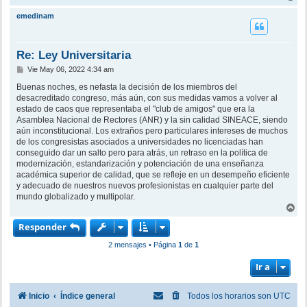
r
e
r
emedinam
i
b
a
Re: Ley Universitaria
M
Vie May 06, 2022 4:34 am
e
n
Buenas noches, es nefasta la decisión de los miembros del
s
desacreditado congreso, más aún, con sus medidas vamos a volver al
a
estado de caos que representaba el "club de amigos" que era la
j
Asamblea Nacional de Rectores (ANR) y la sin calidad SINEACE, siendo
e
aún inconstitucional. Los extraños pero particulares intereses de muchos
de los congresistas asociados a universidades no licenciadas han
conseguido dar un salto pero para atrás, un retraso en la política de
modernización, estandarización y potenciación de una enseñanza
académica superior de calidad, que se refleje en un desempeño eficiente
y adecuado de nuestros nuevos profesionistas en cualquier parte del
mundo globalizado y multipolar.
A
r
Responder
r
i
2 mensajes • Página
1
de
1
b
a
Ir a
Inicio
Índice general
Todos los horarios son
UTC