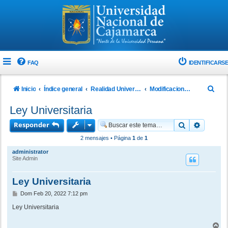
FAQ
IDENTIFICARSE
B
Inicio
Índice general
Realidad Universitaria
Modificaciones a la Ley 30220 - Ley Universitaria
u
Ley Universitaria
s
Responder
Buscar
Búsque
c
2 mensajes • Página
1
de
1
a
administrator
r
Site Admin
Ley Universitaria
M
Dom Feb 20, 2022 7:12 pm
e
n
Ley Universitaria
s
a
A
j